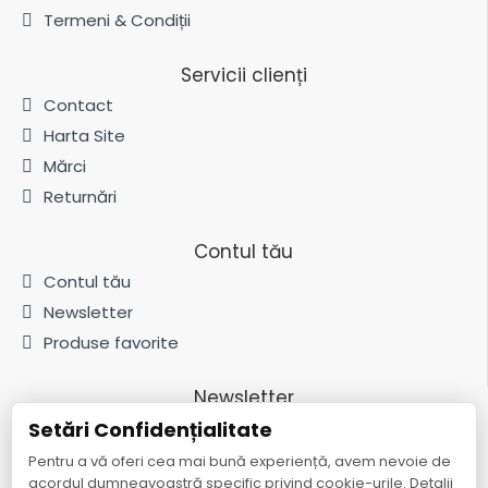
Termeni & Condiții
Servicii clienți
Contact
Harta Site
Mărci
Returnări
Contul tău
Contul tău
Newsletter
Produse favorite
Newsletter
Setări Confidențialitate
Fii la curent cu noutățile și promoțiile abonându-te la newsletter-ul
nostru
Pentru a vă oferi cea mai bună experiență, avem nevoie de
acordul dumneavoastră specific privind cookie-urile. Detalii