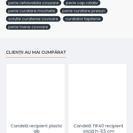
perie refolosibila covoare
perie cap rotativ
perie curatare mochete
perie curatare presuri
solutie curatenie covoare
curatator tapiterie
perie haine covoare
CLIENȚII AU MAI CUMPĂRAT
Candelă recipient plastic
Candelă TIP40 recipient
alb
sticlă h-11.5 cm