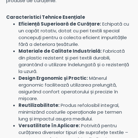
produse de curățenie.
Caracteristici Tehnice Esențiale
Eficiență Superioară de Curățare:
Echipată cu
un capăt rotativ, dotat cu peri textili special
concepuți pentru a colecta eficient impuritățile
fără a deteriora țesăturile.
Materiale de Calitate Industrială:
Fabricată
din plastic rezistent și peri textili durabili,
garantând o utilizare îndelungată și o rezistență
la uzură.
Design Ergonomic și Practic:
Mânerul
ergonomic facilitează utilizarea prelungită,
asigurând confort operatorului și precizie în
mișcare.
Reutilizabilitate:
Produs refolosibil integral,
minimizând costurile operaționale pe termen
lung și impactul asupra mediului.
Versatilitate în Aplicare:
Potrivită pentru
curățarea diverselor tipuri de suprafețe textile –