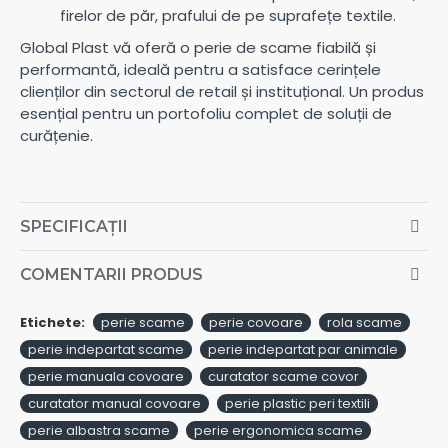
firelor de păr, prafului de pe suprafețe textile.
Global Plast vă oferă o perie de scame fiabilă și
performantă, ideală pentru a satisface cerințele
clienților din sectorul de retail și instituțional. Un produs
esențial pentru un portofoliu complet de soluții de
curățenie.
SPECIFICAȚII
COMENTARII PRODUS
Etichete:
perie scame
perie covoare
rola scame
perie indepartat scame
perie indepartat par animale
perie manuala covoare
curatator scame covor
curatator manual covoare
perie plastic peri textili
perie albastra scame
perie ergonomica scame