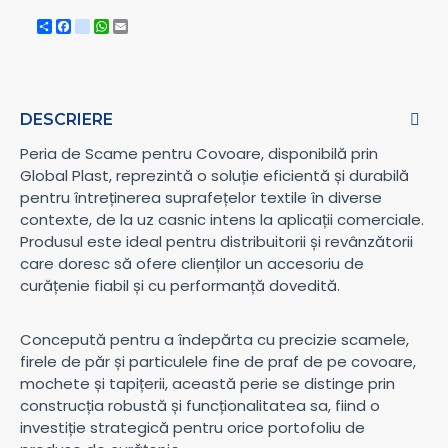
Share
Facebook
instagram
WhatsApp
Email
DESCRIERE
Peria de Scame pentru Covoare, disponibilă prin
Global Plast, reprezintă o soluție eficientă și durabilă
pentru întreținerea suprafețelor textile în diverse
contexte, de la uz casnic intens la aplicații comerciale.
Produsul este ideal pentru distribuitorii și revânzătorii
care doresc să ofere clienților un accesoriu de
curățenie fiabil și cu performanță dovedită.
Concepută pentru a îndepărta cu precizie scamele,
firele de păr și particulele fine de praf de pe covoare,
mochete și tapițerii, această perie se distinge prin
construcția robustă și funcționalitatea sa, fiind o
investiție strategică pentru orice portofoliu de