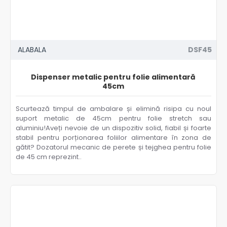
ALABALA
DSF45
Dispenser metalic pentru folie alimentară
45cm
Scurtează timpul de ambalare și elimină risipa cu noul
suport metalic de 45cm pentru folie stretch sau
aluminiu!Aveți nevoie de un dispozitiv solid, fiabil și foarte
stabil pentru porționarea foliilor alimentare în zona de
gătit? Dozatorul mecanic de perete și tejghea pentru folie
de 45 cm reprezint..