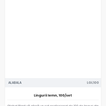
ALABALA
LGL100
Lingurii lemn, 100/set
Global Plast vă oferă un set profesional de 100 de linguri din