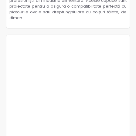
profesioniștii din industria alimentară. Aceste capace sunt
proiectate pentru a asigura o compatibilitate perfectă cu
platourile ovale sau dreptunghiulare cu colțuri tăiate, de
dimen..