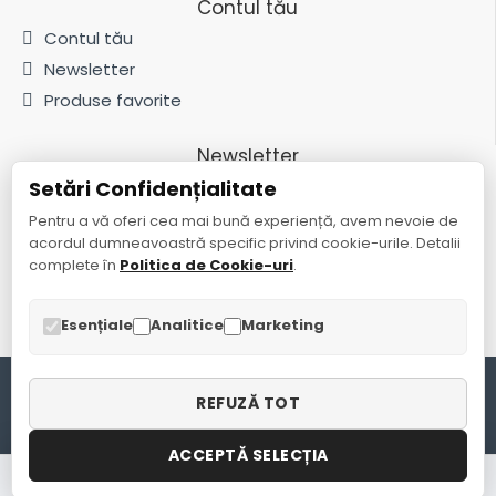
Contul tău
Contul tău
Newsletter
Produse favorite
Newsletter
Setări Confidențialitate
Fii la curent cu noutățile și promoțiile abonându-te la newsletter-ul
nostru
Pentru a vă oferi cea mai bună experiență, avem nevoie de
acordul dumneavoastră specific privind cookie-urile. Detalii
Trimite
complete în
Politica de Cookie-uri
.
Am citit și sunt de acord cu
Politica de confidențialitate
Esențiale
Analitice
Marketing
Copyright © 2024 Global Plast SRL. Toate drepturile rezervate.
REFUZĂ TOT
ACCEPTĂ SELECȚIA
Acasă
Magazin
B2B
Autentificare
Suna-ne