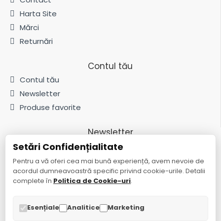
Harta Site
Mărci
Returnări
Contul tău
Contul tău
Newsletter
Produse favorite
Newsletter
Setări Confidențialitate
Fii la curent cu noutățile și promoțiile abonându-te la newsletter-ul
nostru
Pentru a vă oferi cea mai bună experiență, avem nevoie de
acordul dumneavoastră specific privind cookie-urile. Detalii
Trimite
complete în
Politica de Cookie-uri
.
Am citit și sunt de acord cu
Politica de confidențialitate
Esențiale
Analitice
Marketing