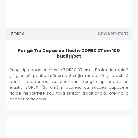
ZOREX
GPCAPFLEX37
Pungă Tip Capac cu Elastic ZOREX 37 cm 100
bucăți/set
Pungi tip capac cu elastic ZOREX 37 cm – Protecție rapidă
și igienică pentru mâncare Soluția modernă și practică
pentru acoperirea vaselor mari! Pungile tip capac cu
elastic ZOREX (37 cm) înlocuiesc cu succes capacele
rigide nepotrivite sau folia stretch tradițională, oferind o
acoperire flexibilă ..