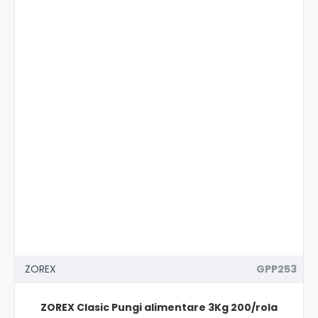
ZOREX
GPP253
ZOREX Clasic Pungi alimentare 3Kg 200/rola