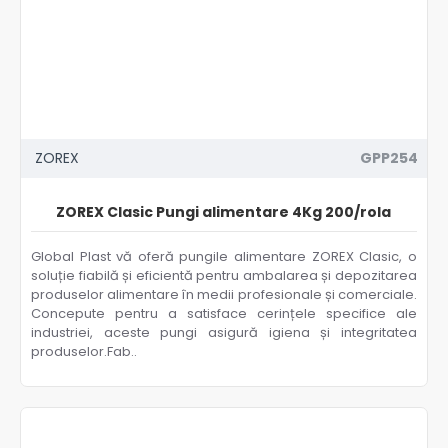
ZOREX
GPP254
ZOREX Clasic Pungi alimentare 4Kg 200/rola
Global Plast vă oferă pungile alimentare ZOREX Clasic, o
soluție fiabilă și eficientă pentru ambalarea și depozitarea
produselor alimentare în medii profesionale și comerciale.
Concepute pentru a satisface cerințele specifice ale
industriei, aceste pungi asigură igiena și integritatea
produselor.Fab..