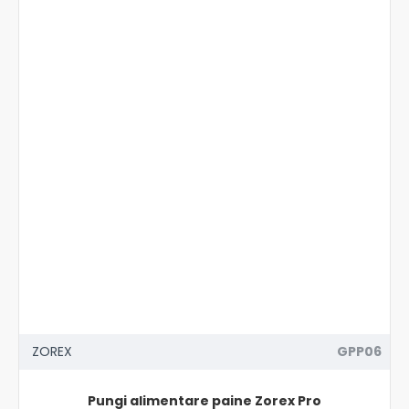
ZOREX
GPP06
Pungi alimentare paine Zorex Pro