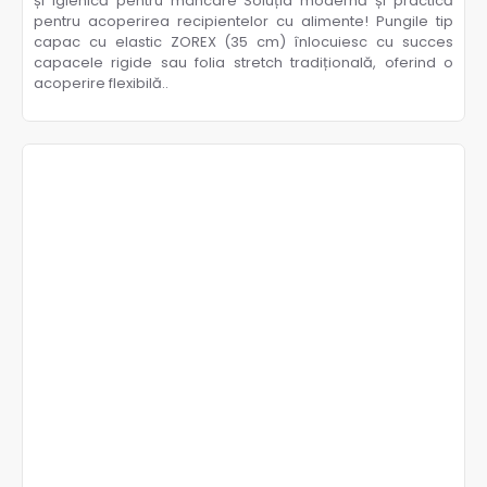
și igienică pentru mâncare Soluția modernă și practică
pentru acoperirea recipientelor cu alimente! Pungile tip
capac cu elastic ZOREX (35 cm) înlocuiesc cu succes
capacele rigide sau folia stretch tradițională, oferind o
acoperire flexibilă..