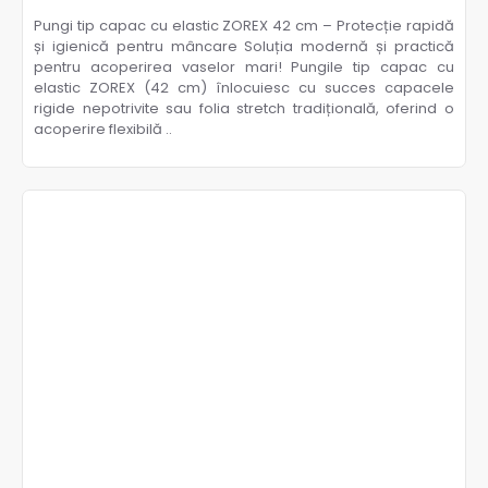
Pungi tip capac cu elastic ZOREX 42 cm – Protecție rapidă
și igienică pentru mâncare Soluția modernă și practică
pentru acoperirea vaselor mari! Pungile tip capac cu
elastic ZOREX (42 cm) înlocuiesc cu succes capacele
rigide nepotrivite sau folia stretch tradițională, oferind o
acoperire flexibilă ..