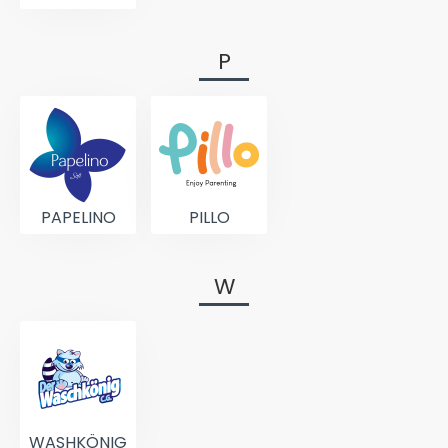
P
PAPELINO
PILLO
W
WASHKÖNIG