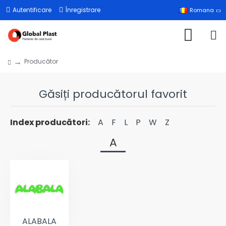
Autentificare
Înregistrare
Romana
Producător
Găsiți producătorul favorit
Index producători:
A
F
L
P
W
Z
A
ALABALA