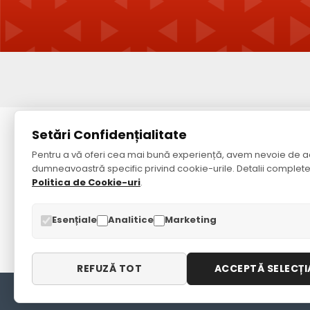
Despre noi
S
Setări Confidențialitate
Pentru a vă oferi cea mai bună experiență, avem nevoie de a
Despre noi
Contac
dumneavoastră specific privind cookie-urile. Detalii complete
Politica de confidențialitate
Harta S
Politica de Cookie-uri
.
Termeni & Condiții
Mărci
Returnă
Esențiale
Analitice
Marketing
REFUZĂ TOT
ACCEPTĂ SELECȚI
Copyright © 2024 Global Plast SRL. Toate drepturile rezervate.