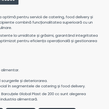
ia optimă pentru servicii de catering, food delivery și
ecipiente combină funcționalitatea superioară cu un
linare.
istente la umiditate și grăsimi, garantând integritatea
, optimizat pentru eficiența operațională și gestionarea
 alimentar.
 scurgerile și deteriorarea.
pecial în segmentele de catering și food delivery.
ă. Barcuțele Global Plast de 200 cc sunt alegerea
industria alimentară.