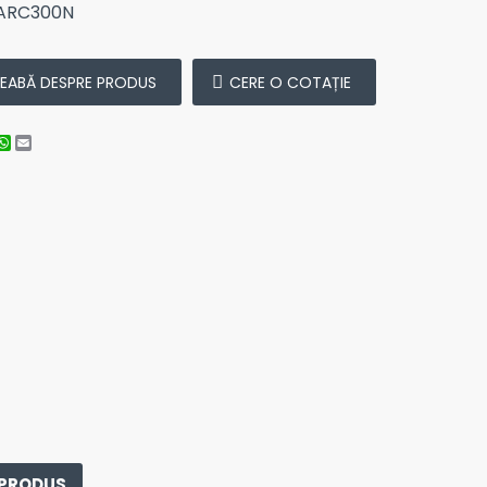
ARC300N
REABĂ DESPRE PRODUS
CERE O COTAȚIE
cebook
nstagram
WhatsApp
Email
 PRODUS