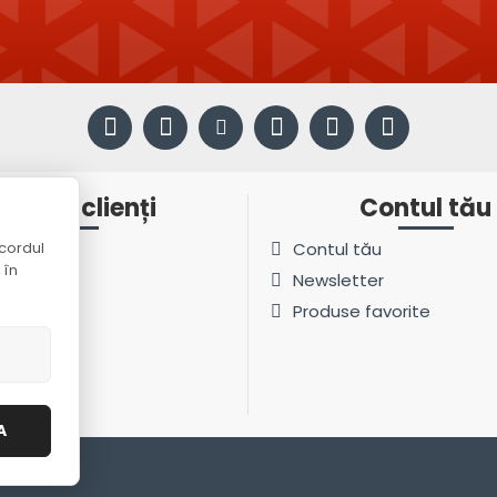
ervicii clienți
Contul tău
cordul
t
Contul tău
 în
ite
Newsletter
Produse favorite
ri
A