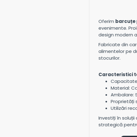
Oferim
barcuțe 
evenimente. Proi
design modern al
Fabricate din car
alimentelor pe du
stocurilor.
Caracteristici 
Capacitate:
Material: C
Ambalare: Se
Proprietăți 
Utilizări re
Investiți în solu
strategică pentr