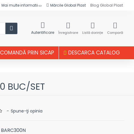
Blog Global Plast
Mai multe informatii
Mărcile Global Plast
Autentificare
Înregistrare
Listă dorințe
Compară
COMANDĂ PRIN SICAP
DESCARCA CATALOG
0 BUC/SET
-
Spune-ţi opinia
BARC300N