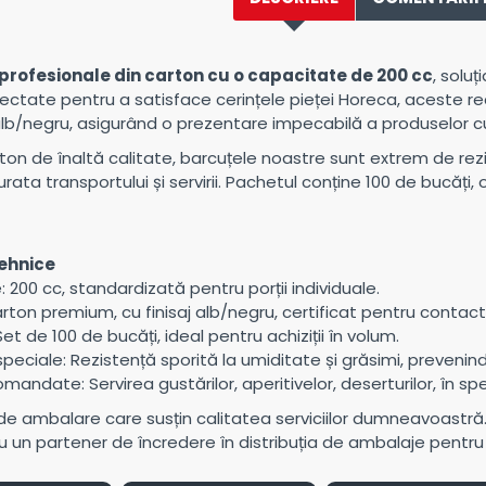
profesionale din carton cu o capacitate de 200 cc
, soluț
ectate pentru a satisface cerințele pieței Horeca, aceste r
b/negru, asigurând o prezentare impecabilă a produselor cu
ton de înaltă calitate, barcuțele noastre sunt extrem de rez
rata transportului și servirii. Pachetul conține 100 de bucăți
tehnice
 200 cc, standardizată pentru porții individuale.
arton premium, cu finisaj alb/negru, certificat pentru contact
t de 100 de bucăți, ideal pentru achiziții în volum.
speciale: Rezistență sporită la umiditate și grăsimi, prevenind
comandate: Servirea gustărilor, aperitivelor, deserturilor, în s
ții de ambalare care susțin calitatea serviciilor dumneavoastr
u un partener de încredere în distribuția de ambalaje pentru 