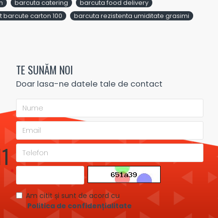
n
barcuta catering
barcuta food delivery
t barcute carton 100
barcuta rezistenta umiditate grasimi
TE SUNĂM NOI
Doar lasa-ne datele tale de contact
11
Am citit și sunt de acord cu
Politica de confidențialitate