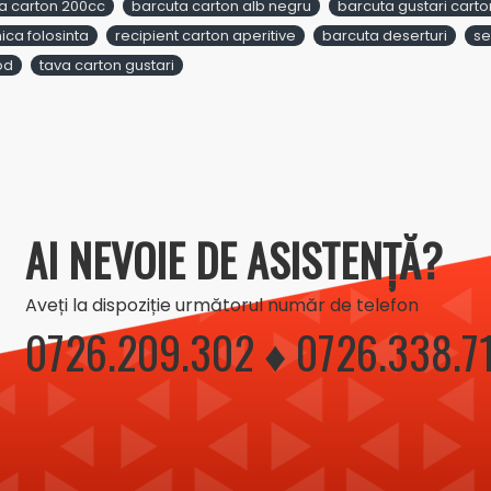
a carton 200cc
barcuta carton alb negru
barcuta gustari carto
ica folosinta
recipient carton aperitive
barcuta deserturi
se
od
tava carton gustari
AI NEVOIE DE ASISTENȚĂ?
Aveți la dispoziție următorul număr de telefon
0726.209.302 ♦ 0726.338.7