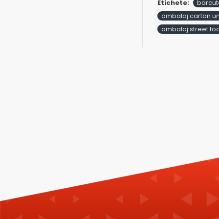
Etichete:
barcut
ambalaj carton un
ambalaj street fo