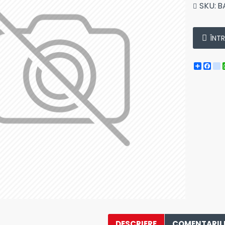
SKU:
B
ÎNT
Share
Fa
i
DESCRIERE
COMENTARII