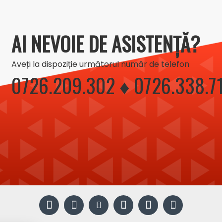
AI NEVOIE DE ASISTENȚĂ?
Aveți la dispoziție următorul număr de telefon
0726.209.302 ♦ 0726.338.7