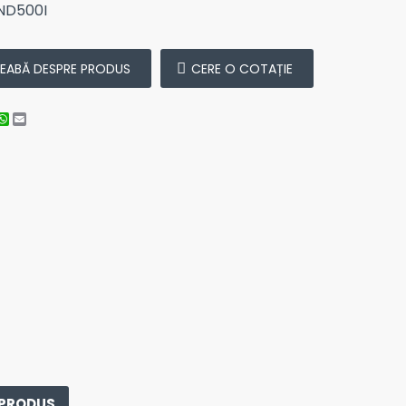
ND500I
REABĂ DESPRE PRODUS
CERE O COTAȚIE
cebook
nstagram
WhatsApp
Email
 PRODUS