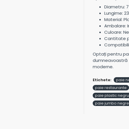
Diametru: 
Lungime: 2
Material: Pl
Ambalare: I
Culoare: N
Cantitate p
Compatibili
Optați pentru pai
dumneavoastră faț
moderne.
Etichete:
paie n
paie restaurante
paie plastic negru
paie jumbo negre