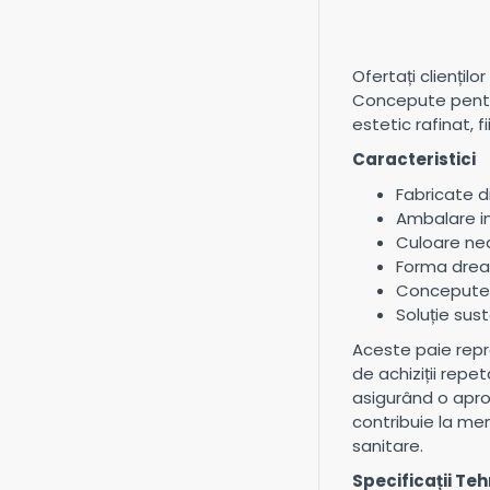
Ofertați cliențil
Concepute pentru
estetic rafinat, 
Caracteristici
Fabricate d
Ambalare in
Culoare nea
Forma dreap
Concepute p
Soluție sus
Aceste paie repre
de achiziții rep
asigurând o apro
contribuie la men
sanitare.
Specificații Te