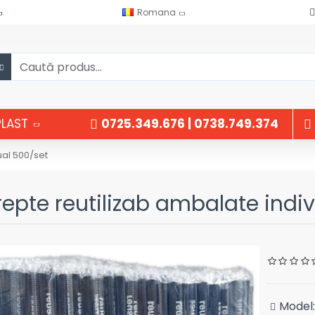
Romana
PLAST
0725.349.676 | 0738.749.374
ual 500/set
epte reutilizab ambalate indi
Model: