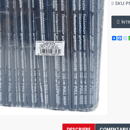
SKU:
P
ÎNT
Share
Fa
i
DESCRIERE
COMENTARII