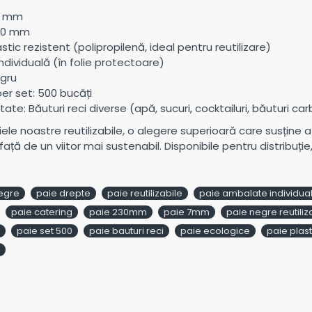
7 mm
30 mm
astic rezistent (polipropilenă, ideal pentru reutilizare)
ndividuală (în folie protectoare)
egru
er set: 500 bucăți
tate: Băuturi reci diverse (apă, sucuri, cocktailuri, băuturi c
ele noastre reutilizabile, o alegere superioară care susține 
ă de un viitor mai sustenabil. Disponibile pentru distribuție,
egre
paie drepte
paie reutilizabile
paie ambalate individua
paie catering
paie 230mm
paie 7mm
paie negre reutiliz
paie set 500
paie bauturi reci
paie ecologice
paie plast