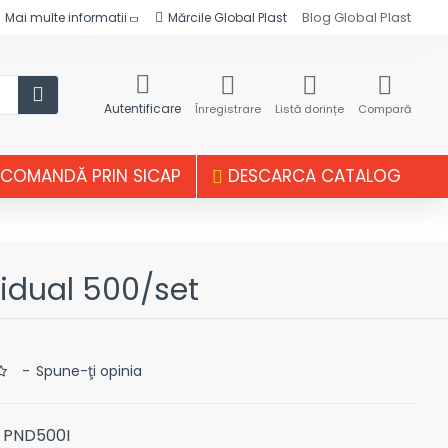
Blog Global Plast
Mai multe informatii
Mărcile Global Plast
Autentificare
Înregistrare
Listă dorințe
Compară
COMANDĂ PRIN SICAP
DESCARCA CATALOG
vidual 500/set
-
Spune-ţi opinia
PND500I