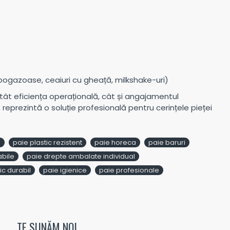
arbogazoase, ceaiuri cu gheață, milkshake-uri)
atât eficiența operațională, cât și angajamentul
 reprezintă o soluție profesională pentru cerințele pieței
l
paie plastic rezistent
paie horeca
paie baruri
abile
paie drepte ambalate individual
ic durabil
paie igienice
paie profesionale
TE SUNĂM NOI