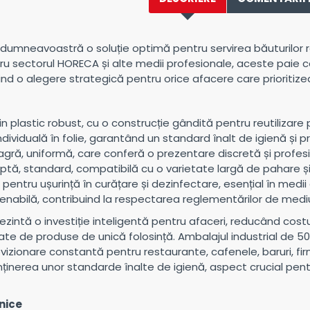
or dumneavoastră o soluție optimă pentru servirea băuturilor 
 sectorul HORECA și alte medii profesionale, aceste paie co
fiind o alegere strategică pentru orice afacere care prioritiz
in plastic robust, cu o construcție gândită pentru reutilizar
dividuală în folie, garantând un standard înalt de igienă și
gră, uniformă, care conferă o prezentare discretă și profesi
tă, standard, compatibilă cu o varietate largă de pahare și t
entru ușurință în curățare și dezinfectare, esențial în medi
tenabilă, contribuind la respectarea reglementărilor de mediu
zintă o investiție inteligentă pentru afaceri, reducând costu
etate de produse de unică folosință. Ambalajul industrial de 
vizionare constantă pentru restaurante, cafenele, baruri, fi
ținerea unor standarde înalte de igienă, aspect crucial pentr
hnice