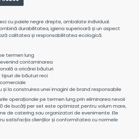
reci cu paiele negre drepte, ambalate individual.
mbină durabilitatea, igiena superioară și un aspect
ează calitatea și responsabilitatea ecologică.
e pe termen lung
 prevenind contaminarea
onală a oricărei băuturi
ipuri de băuturi reci
i comerciale
 și la construirea unei imagini de brand responsabile
rile operaționale pe termen lung prin eliminarea nevoii
500 de bucăți per set este optimizat pentru volum mare,
rme de catering sau organizatori de evenimente. Ele
u satisfacția clienților și conformitatea cu normele