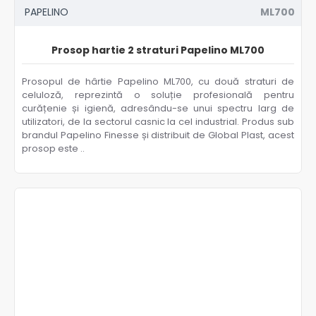
PAPELINO
ML700
Prosop hartie 2 straturi Papelino ML700
Prosopul de hârtie Papelino ML700, cu două straturi de
celuloză, reprezintă o soluție profesională pentru
curățenie și igienă, adresându-se unui spectru larg de
utilizatori, de la sectorul casnic la cel industrial. Produs sub
brandul Papelino Finesse și distribuit de Global Plast, acest
prosop este ..