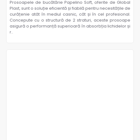
Prosoapele de bucătărie Papelino Soft, oferite de Global
Plast, sunt o soluție eficientă și fiabilă pentru necesitățile de
curățenie atât în mediul casnic, cât și în cel profesional.
Concepute cu o structură de 2 straturi, aceste prosoape
asigură o performanță superioară în absorbția lichidelor și
r..