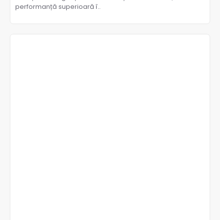
performanță superioară î..