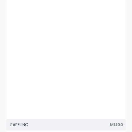
PAPELINO
ML100